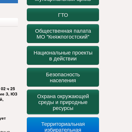
ГТО
Общественная палата
МО "Княжпогостский"
Национальные проекты
в действии
Безопасность
населения
02 ч 25
ие З, ЮЗ
Охрана окружающей
й,
среды и природные
ресурсы
ует
Территориальная
избирательная
одные