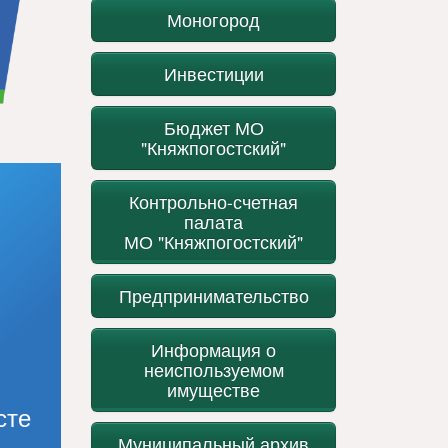
Моногород
Инвестиции
Бюджет МО
"Княжпогостский"
Контрольно-счетная
палата
МО "Княжпогостский"
Предпринимательство
Информация о
неиспользуемом
имуществе
сте
Муниципальный архив