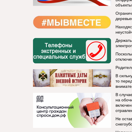
объекты
Огранич
деревье
Находяс
неустой
Держать
электро
Посколь
отключе
Родител
В сильн
то пере
внимате
В случа
на обоч
включен
отравле
Не оста
снегоуб