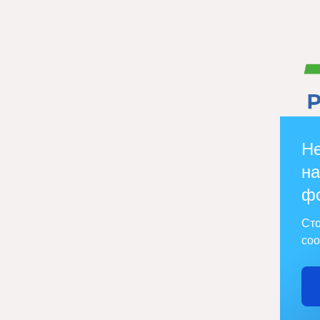
Не
на
ф
Сто
соо