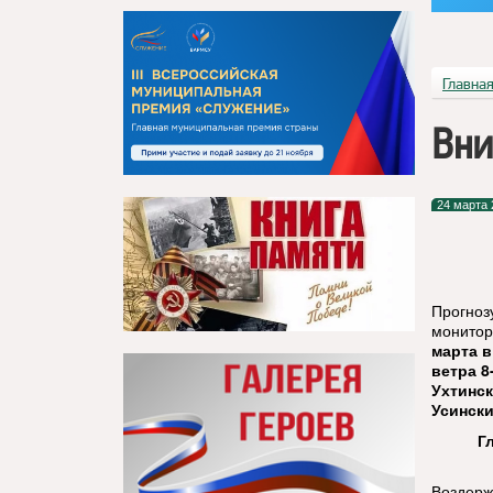
Главна
Вни
24 марта 
Прогноз
монитор
марта в
ветра 8
Ухтинск
Усински
Г
Воздерж