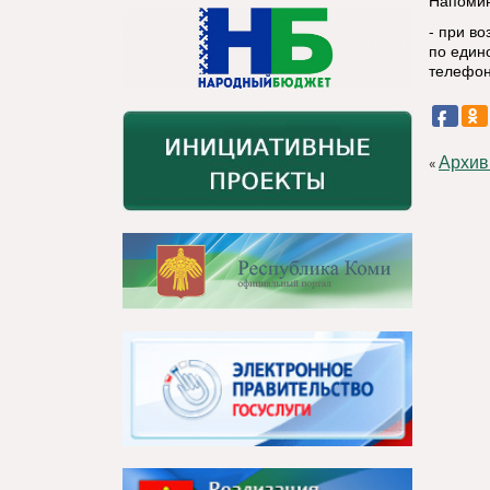
Напоми
- при в
по един
телефон
Архив
«