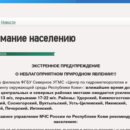
я
Новости
мание населению
2026
ЭКСТРЕННОЕ ПРЕДУПРЕЖДЕНИЕ
О НЕБЛАГОПРИЯТНОМ ПРИРОДНОМ ЯВЛЕНИИ!!!
у филиала ФГБУ Северное УГМС «Центр по гидрометеорологии и
ингу окружающей среды Республики Коми»:
в
лижайшее время до 
 центральных и северных районах местами ожидается усилен
-13 м/с, порывами 17-22 м/с. Районы: Удорский, Княжпогостски
ий, Сосногорский, Вуктыльский, Усть-Цилемский, Ижемский,
й, Печорский, Интинский.
лавное управление МЧС России по Республике Коми рекоменд
населению:
аться от туристических походов, выходов в лесные массивы и на в