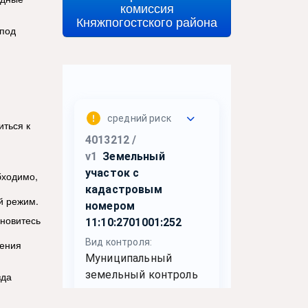
комиссия
Княжпогостского района
-под
иться к
бходимо,
й режим.
ановитесь
щения
зда