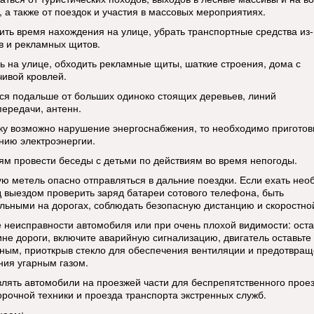
, а также от поездок и участия в массовых мероприятиях.
ить время нахождения на улице, убрать транспортные средства из
в и рекламных щитов.
ь на улице, обходить рекламные щиты, шаткие строения, дома с
чивой кровлей.
ся подальше от больших одиноко стоящих деревьев, линий
передачи, антенн.
ку возможно нарушение энергоснабжения, то необходимо приготов
нию электроэнергии.
ям провести беседы с детьми по действиям во время непогоды.
ую метель опасно отправляться в дальние поездки. Если ехать нео
д выездом проверить заряд батареи сотового телефона, быть
льными на дорогах, соблюдать безопасную дистанцию и скоростно
е неисправности автомобиля или при очень плохой видимости: ост
ине дороги, включите аварийную сигнализацию, двигатель оставьте
ным, приоткрыв стекло для обеспечения вентиляции и предотвра
ния угарным газом.
влять автомобили на проезжей части для беспрепятственного прое
орочной техники и проезда транспорта экстренных служб.