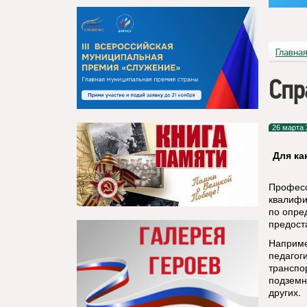
Главна
Спр
26 марта 
Для ка
Професс
квалифи
по опре
предост
Наприме
педагог
транспор
подземн
других.