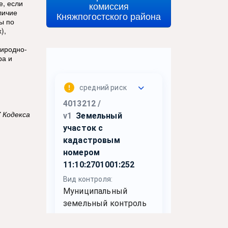
е, если
комиссия
личие
Княжпогостского района
ы по
),
риродно-
ра и
 Кодекса