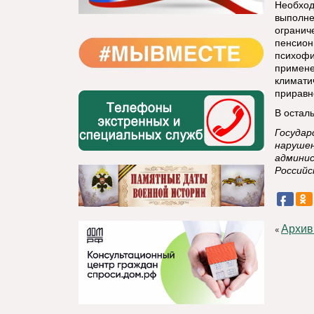
Необход
выполне
ограниче
пенсион
психофи
примене
климати
приравн
В остал
Государ
нарушен
админи
Российс
Архив
«