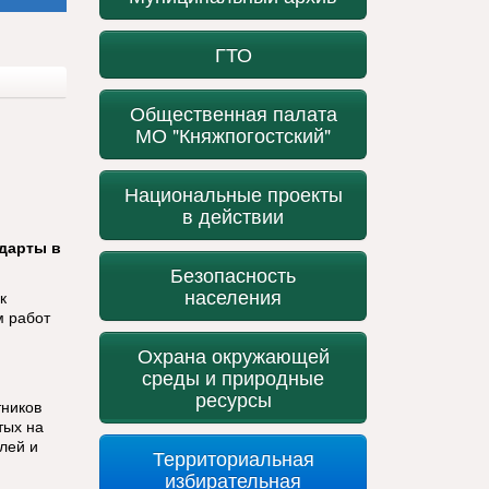
ГТО
Общественная палата
МО "Княжпогостский"
Национальные проекты
в действии
дарты в
Безопасность
населения
к
м работ
Охрана окружающей
среды и природные
ресурсы
тников
тых на
лей и
Территориальная
избирательная