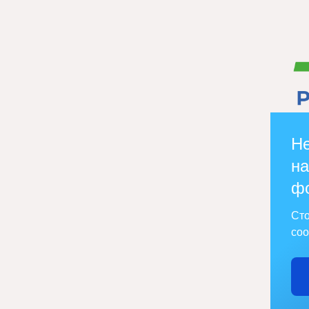
Не
на
ф
Сто
соо