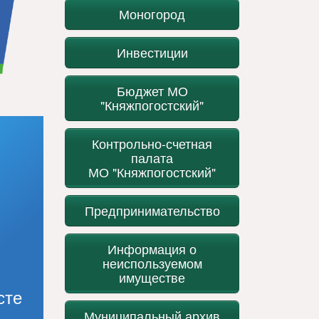
Моногород
Инвестиции
Бюджет МО
"Княжпогостский"
Контрольно-счетная
палата
МО "Княжпогостский"
Предпринимательство
Информация о
неиспользуемом
имуществе
сте
Муниципальный архив