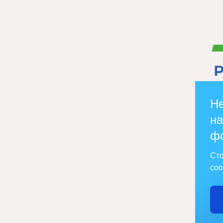
Не
на
ф
Сто
соо