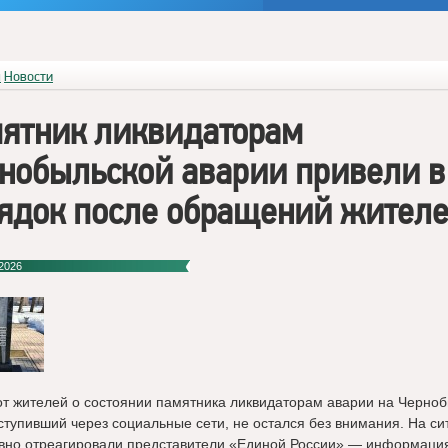
я
Новости
ятник ликвидаторам
нобыльской аварии привели в
ядок после обращений жител
2026
от жителей о состоянии памятника ликвидаторам аварии на Черно
ступивший через социальные сети, не остался без внимания. На с
вно отреагировали представители «Единой России» — информаци