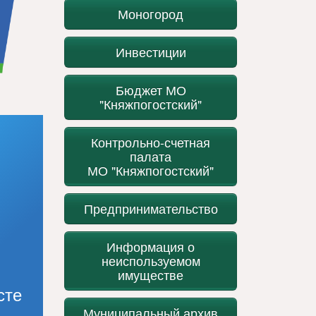
Моногород
Инвестиции
Бюджет МО
"Княжпогостский"
Контрольно-счетная
палата
МО "Княжпогостский"
Предпринимательство
Информация о
неиспользуемом
имуществе
сте
Муниципальный архив