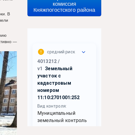
комиссия
Княжпогостского района
ки. В
вели
нию
ативно —