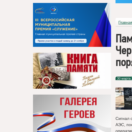
Главна
Пам
Чер
пор
30 марта 
Сигнал 
АЭС, по
операти