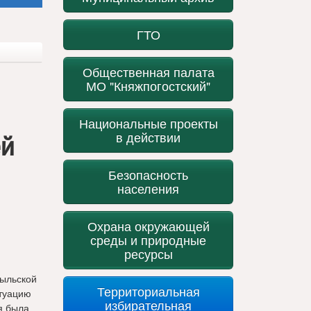
ГТО
Общественная палата
МО "Княжпогостский"
Национальные проекты
в действии
ей
Безопасность
населения
Охрана окружающей
среды и природные
ресурсы
быльской
Территориальная
итуацию
избирательная
я была