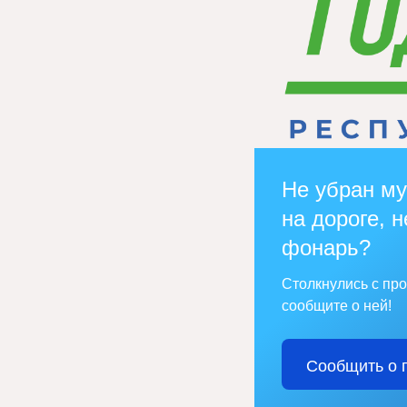
Не убран му
на дороге, н
фонарь?
Столкнулись с пр
сообщите о ней!
Сообщить о 