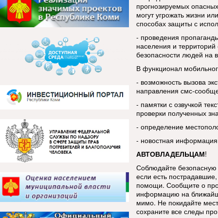
прогнозируемых опасных
могут угрожать жизни ил
способах защиты с испо
- проведения пропаганды
населения и территорий 
безопасности людей на в
В функционал мобильног
- возможность вызова эк
направления смс-сообщ
- памятки с озвучкой тек
проверки полученных зн
- определение местопол
- новостная информация
АВТОВЛАДЕЛЬЦАМ
!
Соблюдайте безопасную 
если есть пострадавшие, 
помощи. Сообщите о про
информацию на ближайш
мимо. Не покидайте мес
сохраните все следы про