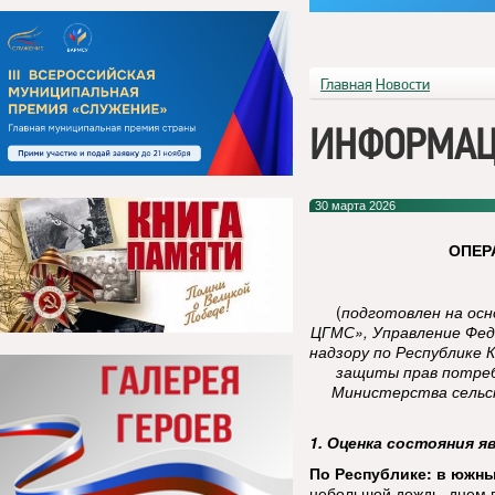
Главная
Новости
ИНФОРМАЦ
30 марта 2026
ОПЕР
(
подготовлен на ос
ЦГМС», Управление Фед
надзору по Республике 
защиты прав потреб
Министерства сельск
1. Оценка состояния я
По Республике:
в южны
небольшой дождь, днем п