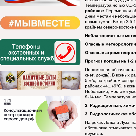
Температура ночью 0...-5
районах:
Переменная об
днем местами небольшие 
ночью туман. Ветер З 5-1
крайнем северо-востоке н
Неблагоприятные мете
Опасные метеорологи
Опасные агрометеорол
Прогноз погоды на 1-2 
Переменная облачность.
снег, дождь). В южных р
5 м/с, на крайнем севере
районах +4...+9°С, в южн
Небольшие, местами умер
9-14 м/с. Температура но
2. Радиационная, хими
3. Гидрологическая об
На реках Летка и Луза, н
обстановке отмечаются з
ярусный.