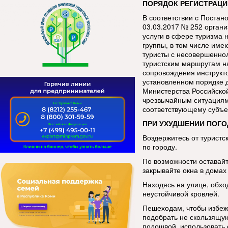
ПОРЯДОК РЕГИСТРАЦИ
В соответствии с Постан
03.03.2017 № 252 орган
услуги в сфере туризма 
группы, в том числе име
туристы с несовершенно
туристским маршрутам н
сопровождения инструкт
установленном порядке 
Министерства Российско
чрезвычайным ситуациям
соответствующему субъе
ПРИ УХУДШЕНИИ ПОГО
Воздержитесь от туристс
по городу.
По возможности оставай
закрывайте окна в домах 
Находясь на улице, обхо
неустойчивой кровлей.
Пешеходам, чтобы избеж
подобрать не скользящую
подошвой, использовать 