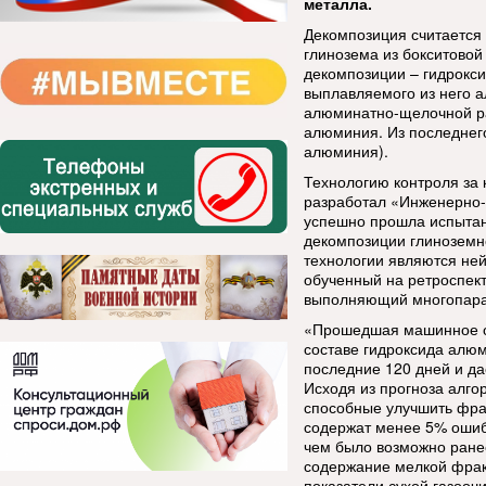
металла.
Декомпозиция считается
глинозема из бокситовой 
декомпозиции – гидрокси
выплавляемого из него 
алюминатно-щелочной ра
алюминия. Из последнего
алюминия).
Технологию контроля за
разработал «Инженерно-
успешно прошла испытан
декомпозиции глиноземн
технологии являются не
обученный на ретроспект
выполняющий многопара
«Прошедшая машинное о
составе гидроксида алю
последние 120 дней и да
Исходя из прогноза алго
способные улучшить фра
содержат менее 5% ошибо
чем было возможно ранее
содержание мелкой фрак
показатели сухой газооч