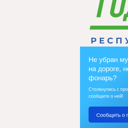
Не убран му
на дороге, н
фонарь?
Столкнулись с пр
сообщите о ней!
Сообщить о 