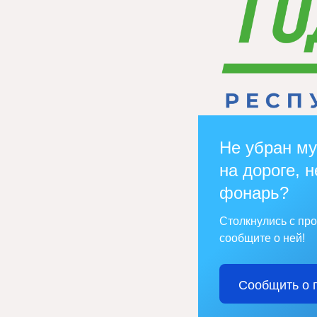
Не убран му
на дороге, н
фонарь?
Столкнулись с пр
сообщите о ней!
Сообщить о 