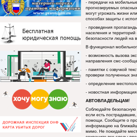
- передачи на мобильны
прогнозируемых опасных
могут угрожать жизни ил
способах защиты с испо
- проведения пропаганды
населения и территорий 
безопасности людей на в
В функционал мобильног
- возможность вызова эк
направления смс-сообщ
- памятки с озвучкой тек
проверки полученных зн
- определение местопол
- новостная информация
АВТОВЛАДЕЛЬЦАМ
!
Соблюдайте безопасную 
если есть пострадавшие, 
помощи. Сообщите о про
информацию на ближайш
мимо. Не покидайте мес
сохраните все следы про