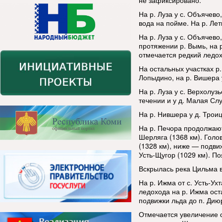
не зафиксировано.
На р. Луза у с. Объячево
вода на пойме. На р. Лет
На р. Луза у с. Объячево
протяжении р. Вымь, на 
отмечается редкий ледох
На остальных участках р. 
Лопыдино, на р. Вишера 
На р. Луза у с. Верхолуз
течении и у д. Малая Слу
На р. Нившера у д. Трои
На р. Печора продолжают
Шерляга (1368 км). Голо
(1328 км), ниже — подвиж
Усть-Щугор (1029 км). П
Вскрылась река Цильма в
На р. Ижма от с. Усть-Ух
ледохода на р. Ижма ост
подвижки льда до п. Дию
Отмечается увеличение с