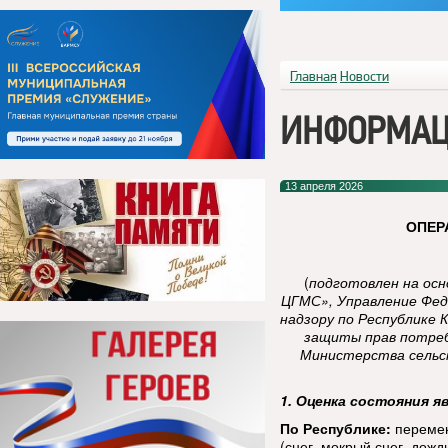
Главная
Новости
ИНФОРМАЦ
13 апреля 2026
ОПЕР
(
подготовлен на ос
ЦГМС», Управление Фед
надзору по Республике 
защиты прав потреб
Министерства сельск
1. Оценка состояния я
По Республике:
перемен
(снег, мокрый снег, дожд