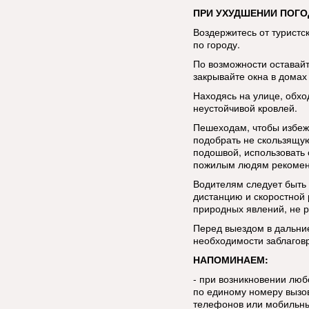
ПРИ УХУДШЕНИИ ПОГО
Воздержитесь от туристс
по городу.
По возможности оставай
закрывайте окна в домах 
Находясь на улице, обхо
неустойчивой кровлей.
Пешеходам, чтобы избеж
подобрать не скользящую
подошвой, использовать 
пожилым людям рекоменд
Водителям следует быть
дистанцию и скоростной
природных явлений, не р
Перед выездом в дальние
необходимости заблаговр
НАПОМИНАЕМ:
- при возникновении лю
по единому номеру вызов
телефонов или мобильны