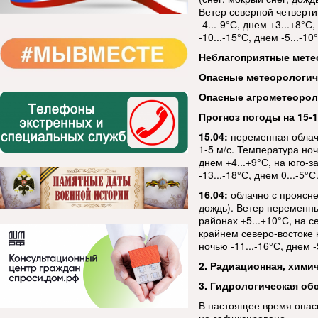
Ветер северной четверти
-4...-9°С, днем +3...+8°
-10...-15°С, днем -5...-10
Неблагоприятные мете
Опасные метеорологи
Опасные агрометеорол
Прогноз погоды на 15-1
15.04:
переменная облач
1-5 м/с. Температура ноч
днем +4...+9°С, на юго-з
-13...-18°С, днем 0...-5°С
16.04:
облачно с проясне
дождь). Ветер переменны
районах +5...+10°С, на с
крайнем северо-востоке н
ночью -11...-16°С, днем -
2. Радиационная, хими
3. Гидрологическая об
В настоящее время опас