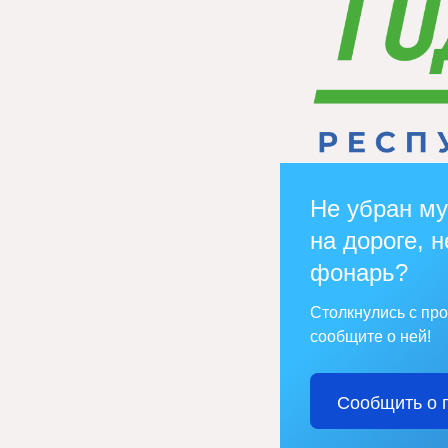
Не убран му
на дороге, н
фонарь?
Столкнулись с пр
сообщите о ней!
Сообщить о 