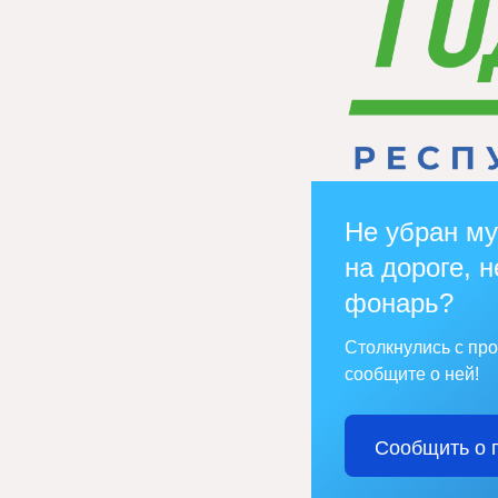
Не убран му
на дороге, н
фонарь?
Столкнулись с пр
сообщите о ней!
Сообщить о 