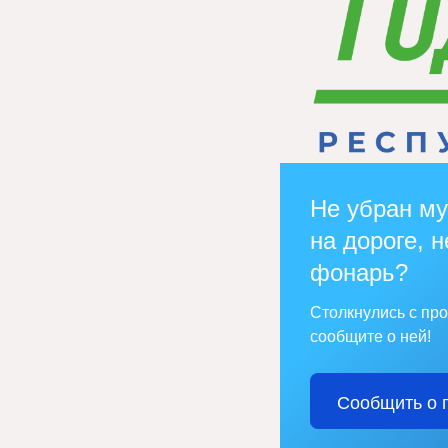
Не убран му
на дороге, н
фонарь?
Столкнулись с пр
сообщите о ней!
Сообщить о 