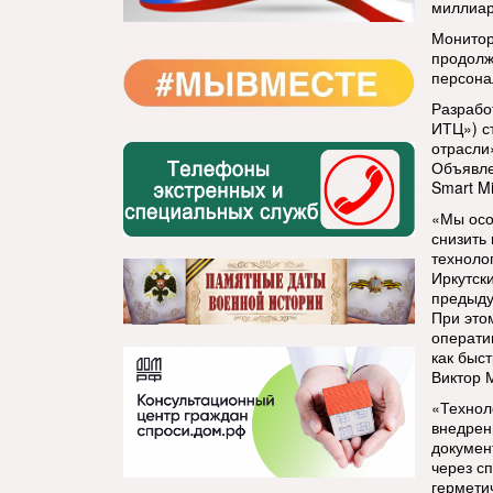
миллиар
Монитор
продолж
персона
Разрабо
ИТЦ») с
отрасли
Объявле
Smart Mi
«Мы осо
снизить
техноло
Иркутск
предыду
При это
операти
как быс
Виктор 
«Технол
внедрен
докумен
через с
гермети