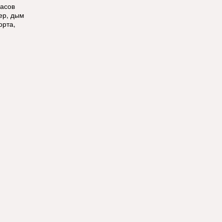
часов
ер, дым
орта,