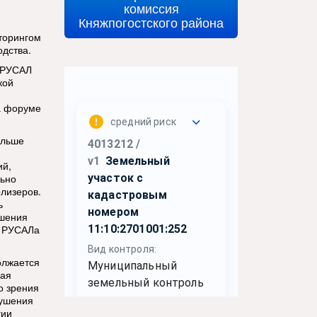
комиссия
Княжпогостского района
торингом
одства.
«РУСАЛ
кой
а форуме
ольше
ий,
льно
лизеров.
ь
ешения
р РУСАЛа
олжается
чая
о зрения
рушения
гии