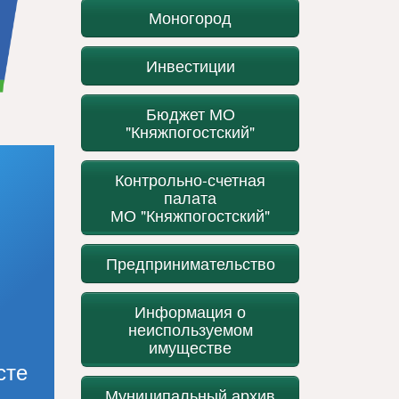
Моногород
Инвестиции
Бюджет МО
"Княжпогостский"
Контрольно-счетная
палата
МО "Княжпогостский"
Предпринимательство
Информация о
неиспользуемом
имуществе
сте
Муниципальный архив