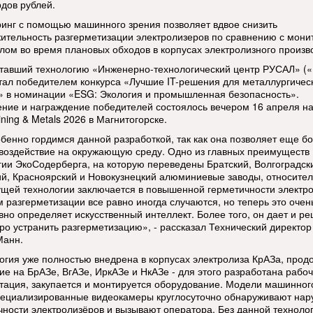
дов рублей.
инг с помощью машинного зрения позволяет вдвое снизить
ительность разгерметизации электролизеров по сравнению с мони
лом во время плановых обходов в корпусах электролизного произв
тавший технологию «Инженерно-технологический центр РУСАЛ» (
тал победителем конкурса «Лучшие IT-решения для металлургичес
» в номинации «ESG: Экология и промышленная безопасность».
ние и награждение победителей состоялось вечером 16 апреля н
ning & Metals 2026 в Магнитогорске.
бенно гордимся данной разработкой, так как она позволяет еще б
 воздействие на окружающую среду. Одно из главных преимуществ
гии ЭкоСодерберга, на которую переведены Братский, Волгоградск
ий, Красноярский и Новокузнецкий алюминиевые заводы, относите
щей технологии заключается в повышенной герметичности электро
м разгерметизации все равно иногда случаются, но теперь это очен
вно определяет искусственный интеллект. Более того, он дает и р
тро устранить разгерметизацию», - рассказал Технический директо
Манн.
огия уже полностью внедрена в корпусах электролиза КрАЗа, прод
ие на БрАЗе, ВгАЗе, ИркАЗе и НкАЗе - для этого разработана рабо
тация, закупается и монтируется оборудование. Модели машинног
пециализированные видеокамеры круглосуточно обнаруживают на
чности электролизёров и вызывают оператора. Без данной техноло