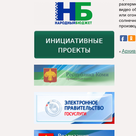
разгерм
видео о
или огон
солнечн
произво
Архив
«