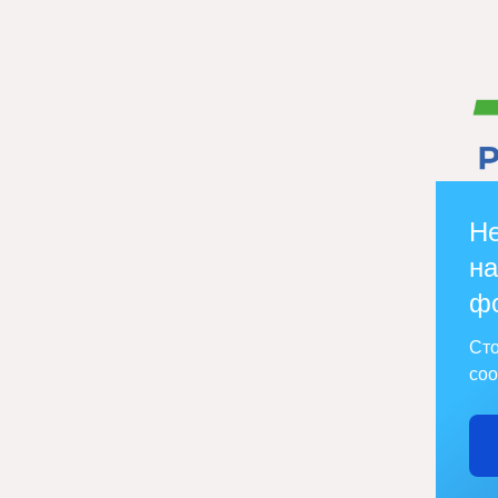
Не
на
ф
Сто
соо