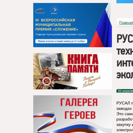
Главна
РУС
тех
инт
эко
20 апреля
РУСАЛ п
заводах
Это сам
разрабо
закупку
электро