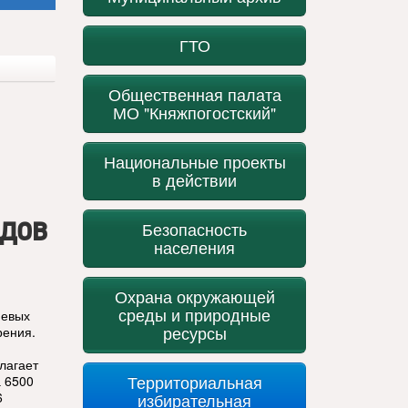
ГТО
Общественная палата
МО "Княжпогостский"
Национальные проекты
в действии
одов
Безопасность
населения
Охрана окружающей
среды и природные
иевых
ресурсы
рения.
лагает
Территориальная
а 6500
6
избирательная