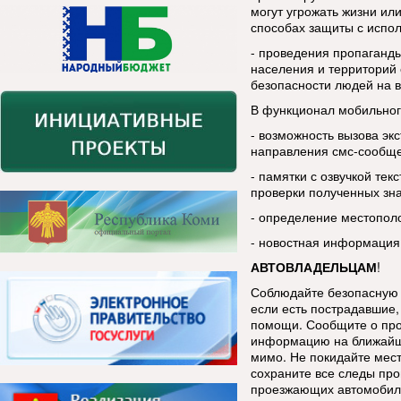
могут угрожать жизни ил
способах защиты с испо
- проведения пропаганды
населения и территорий 
безопасности людей на в
В функционал мобильног
- возможность вызова эк
направления смс-сообщ
- памятки с озвучкой тек
проверки полученных зн
- определение местопол
- новостная информация
АВТОВЛАДЕЛЬЦАМ
!
Соблюдайте безопасную 
если есть пострадавшие, 
помощи. Сообщите о про
информацию на ближайш
мимо. Не покидайте мес
сохраните все следы про
проезжающих автомобиле