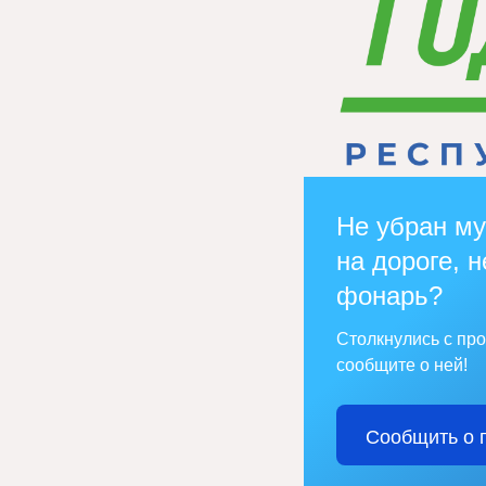
Не убран му
на дороге, н
фонарь?
Столкнулись с пр
сообщите о ней!
Сообщить о 