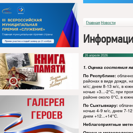
Главная
Новости
Информаци
26 апреля 2026
1. Оценка состояния я
По Республике:
облачно
районах в виде дождя, н
м/с; днем 8-13 м/с, в ю
ночью +3...-2°С, при про
районе около 0°С, в южн
По Сыктывкару:
облачн
ночью 4-9 м/с, днем 7-12
днем +12...+14°С.
Неблагоприятные мете
Опасные метеорологи