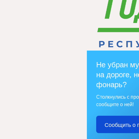
Не убран му
на дороге, н
фонарь?
Столкнулись с пр
сообщите о ней!
Сообщить о 