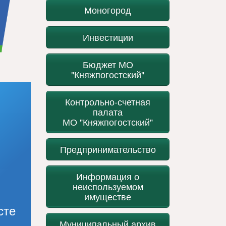
Моногород
Инвестиции
Бюджет МО
"Княжпогостский"
Контрольно-счетная
палата
МО "Княжпогостский"
Предпринимательство
Информация о
неиспользуемом
имуществе
сте
Муниципальный архив