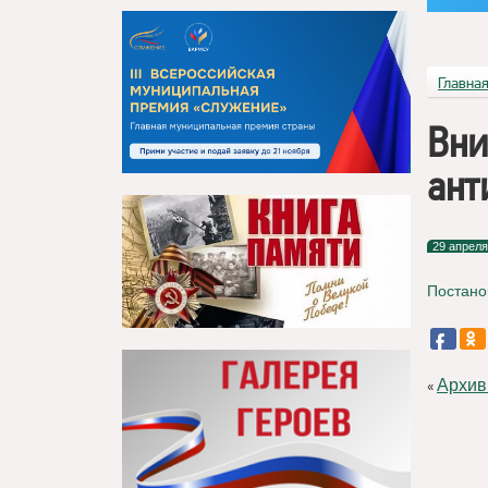
Главна
Вни
ант
29 апреля
Постано
Архив
«