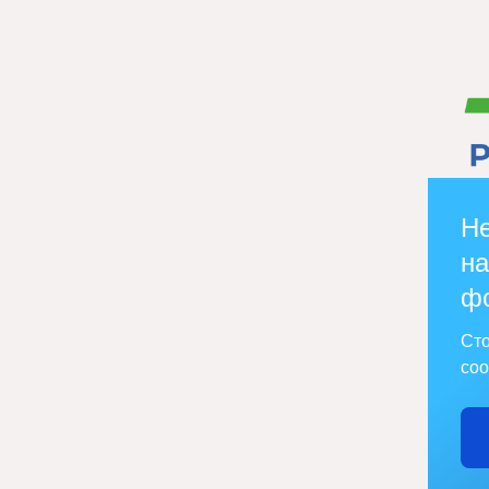
Не
на
ф
Сто
соо