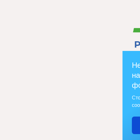
Не
на
ф
Сто
соо