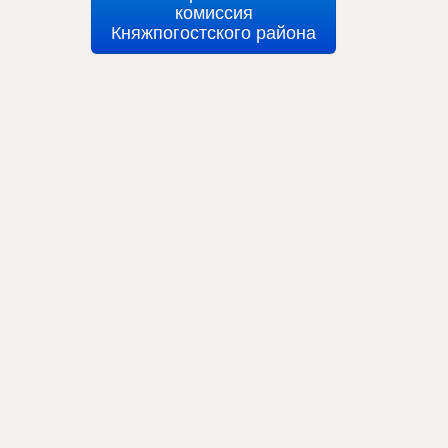
комиссия
Княжпогостского района