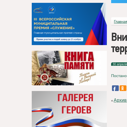
Главна
Вни
тер
30 апреля
Постано
Архив
«