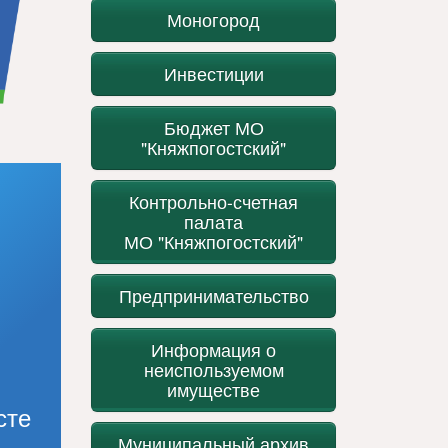
Моногород
Инвестиции
Бюджет МО
"Княжпогостский"
Контрольно-счетная
палата
МО "Княжпогостский"
Предпринимательство
Информация о
неиспользуемом
имуществе
сте
Муниципальный архив