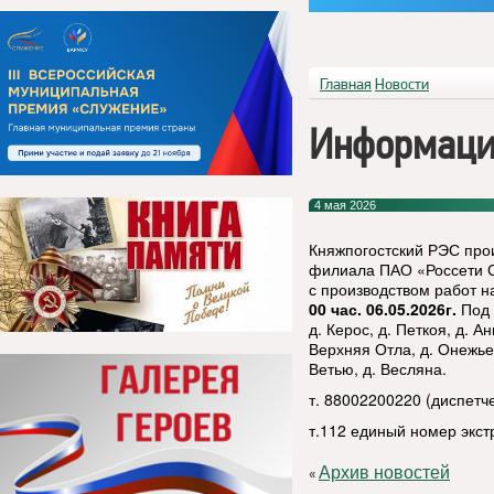
Главная
Новости
Информаци
4 мая 2026
Княжпогостский РЭС про
филиала ПАО «Россети Се
с производством работ 
00 час. 06.05.2026г.
Под 
д. Керос, д. Петкоя, д. 
Верхняя Отла, д. Онежье, 
Ветью, д. Весляна.
т. 88002200220 (диспет
т.112 единый номер экс
Архив новостей
«