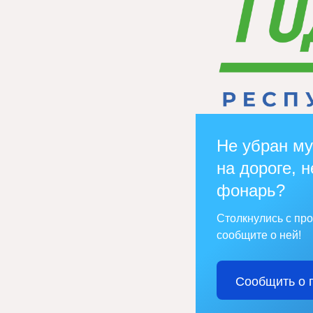
Не убран му
на дороге, н
фонарь?
Столкнулись с пр
сообщите о ней!
Сообщить о 