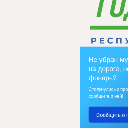
Не убран му
на дороге, н
фонарь?
Столкнулись с пр
сообщите о ней!
Сообщить о 