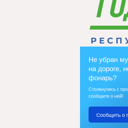
Не убран му
на дороге, н
фонарь?
Столкнулись с пр
сообщите о ней!
Сообщить о 