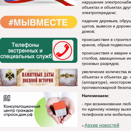
нарушение электроснабж
объектах и объектах дру
электропередачи;
падение деревьев, обруш
щитов, вывесок и дорожн
домов;
происшествия в строител
кранов, обрыв подвесных 
происшествия и аварии н
столбов, авиационные ин
грозовых разрядов;
увеличение количества в
объектах и объектах др.
(аппаратуре), неосторо
противопожарной безопа
Напоминаем:
- при возникновении лю
по единому номеру вызов
телефонов или мобильны
Архив новостей
«