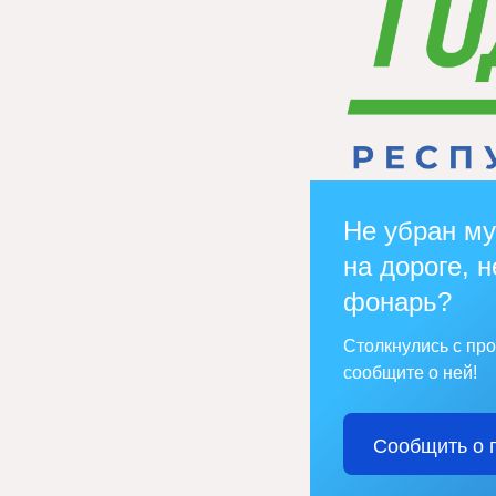
Не убран му
на дороге, н
фонарь?
Столкнулись с пр
сообщите о ней!
Сообщить о 