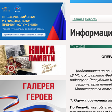
Главная
Новости
Информаци
7 мая 2026
ОПЕР
(
подготовлен на ос
ЦГМС», Управление Фед
надзору по Республике 
защиты прав потреб
Министерства сельск
1. Оценка состояния я
По Республике:
облачно
юге умеренные осадки (д