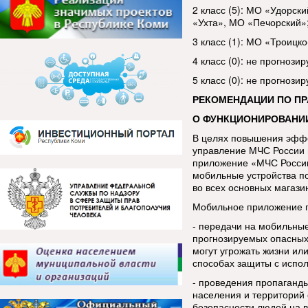
2 класс (5): МО «Удорск
«Ухта», МО «Печорский»
3 класс (1): МО «Троицк
4 класс (0): не прогнозир
5 класс (0): не прогнозир
РЕКОМЕНДАЦИИ ПО П
О ФУНКЦИОНИРОВАНИ
В целях повышения эфф
управление МЧС России 
приложение «МЧС России
мобильные устройства п
во всех основных магази
Мобильное приложение п
- передачи на мобильны
прогнозируемых опасных
могут угрожать жизни ил
способах защиты с испо
- проведения пропаганды
населения и территорий 
безопасности людей на в