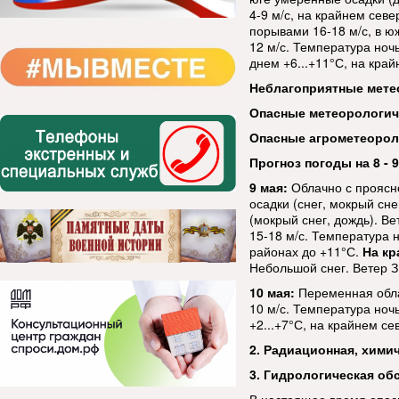
4-9 м/с, на крайнем севе
порывами 16-18 м/с, в ю
12 м/с. Температура ночь
днем +6...+11°С, на край
Неблагоприятные мете
Опасные метеорологи
Опасные агрометеорол
Прогноз погоды на 8 - 9
9 мая:
Облачно с проясн
осадки (снег, мокрый сн
(мокрый снег, дождь). Ве
15-18 м/с. Температура н
районах до +11°С.
На кр
Небольшой снег. Ветер З,
10 мая:
Переменная обла
10 м/с. Температура ночь
+2...+7°С, на крайнем се
2. Радиационная, хими
3. Гидрологическая об