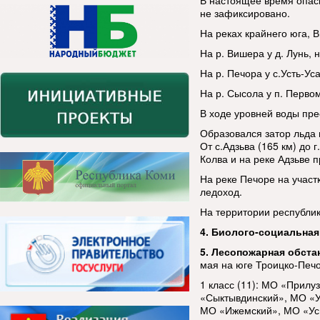
В настоящее время опас
не зафиксировано.
На реках крайнего юга, 
На р. Вишера у д. Лунь, 
На р. Печора у с.Усть-Ус
На р. Сысола у п. Перво
В ходе уровней воды пре
Образовался затор льда н
От с.Адзьва (165 км) до 
Колва и на реке Адзьве 
На реке Печоре на участ
ледоход.
На территории республик
4. Биолого-социальная
5. Лесопожарная обста
мая на юге Троицко-Печо
1 класс (11): МО «Прил
«Сыктывдинский», МО «У
МО «Ижемский», МО «Уси