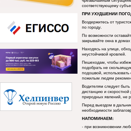
чрезвычайным ситуациям
соответствующему субъе
ПРИ УХУДШЕНИИ ПОГО
Воздержитесь от туристс
по городу.
По возможности оставай
закрывайте окна в домах 
Находясь на улице, обхо
неустойчивой кровлей.
Пешеходам, чтобы избеж
подобрать не скользящую
подошвой, использовать 
пожилым людям рекоменд
Водителям следует быть
дистанцию и скоростной
природных явлений, не р
Перед выездом в дальние
необходимости заблаговр
НАПОМИНАЕМ:
- при возникновении лю