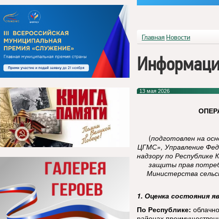
Главная
Новости
Информаци
13 мая 2026
ОПЕР
(
подготовлен на ос
ЦГМС», Управление Фед
надзору по Республике 
защиты прав потреб
Министерства сельск
1. Оценка состояния я
По Республике:
облачно
районах преимущественн