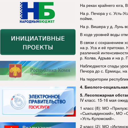
На реках крайнего юга, 
На р. Печора у с. Усть-У
пойме.
На р. Вишера у д. Лунь в
В ходе уровней воды отм
В связи с сохранением 
на р. Уса и её притоках.
различной интенсивности
р. Колва, Адзьва и на р. 
Наблюдаются спады уровн
Печора до с. Ермицы, на 
На территории республик
4. Биолого-социальная
5. Лесопожарная обста
IV класс. 15-16 мая ожида
1 класс (8): МО «Прилу
«Сыктывдинский», МО «С
«Усть-Куломский».
2 класс (2): МО «Интинс