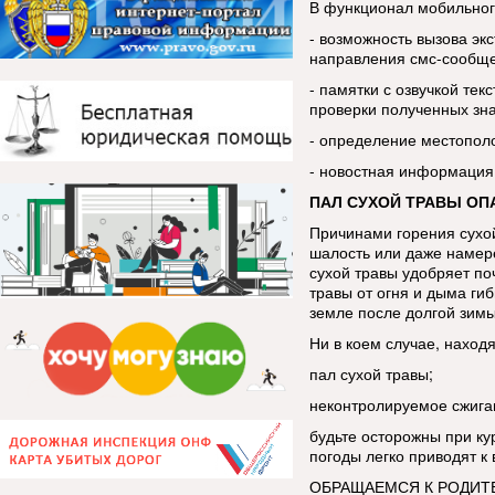
В функционал мобильног
- возможность вызова эк
направления смс-сообщ
- памятки с озвучкой тек
проверки полученных зн
- определение местопол
- новостная информация
ПАЛ СУХОЙ ТРАВЫ ОП
Причинами горения сухой
шалость или даже намере
сухой травы удобряет по
травы от огня и дыма ги
земле после долгой зим
Ни в коем случае, находя
пал сухой травы;
неконтролируемое сжига
будьте осторожны при ку
погоды легко приводят к
ОБРАЩАЕМСЯ К РОДИТ