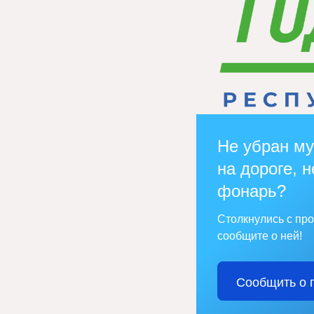
Не убран му
на дороге, н
фонарь?
Столкнулись с пр
сообщите о ней!
Сообщить о 