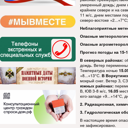
умеренный дождь; днем к
крайнем севере и на сев
11 м/с, днем местами по
северо-востоке +2...+7°С
Неблагоприятные мете
Опасные метеорологи
Опасные агрометеорол
Прогноз погоды на 15-1
В северных районах:
об
дождь. Ветер переменный
Температура ночью
15.0
+8...+13°С.
В Воркутинс
мокрый снег. Ветер З, СЗ
южных районах:
переме
В, ЮВ 3-8 м/с,
16.05
мест
юго-западе +9...+14°С, д
2. Радиационная, хими
3. Гидрологическая об
В настоящее время опас
не зафиксировано.