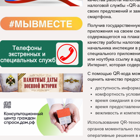
налоговой службы «QR-а
своих предложений и зам
смартфона.
Получив государственну
приложения на своем см
содержащегося на плакат
качеству работы налогов
начальника инспекции в 
специального приложени
или ноутбука ссылку в ад
Интернет, которая содер
С помощью QR-кода можн
оценить качество предос
доступность информ
комфортность услови
время ожидания в оч
время предоставлени
вежливость и компете
Использование QR-техно
органов моментально по
оперативные решения в 