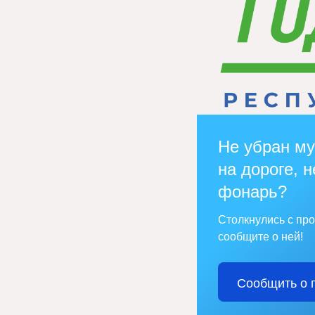
Не убран му
на дороге, н
фонарь?
Столкнулись с пр
сообщите о ней!
Сообщить о 