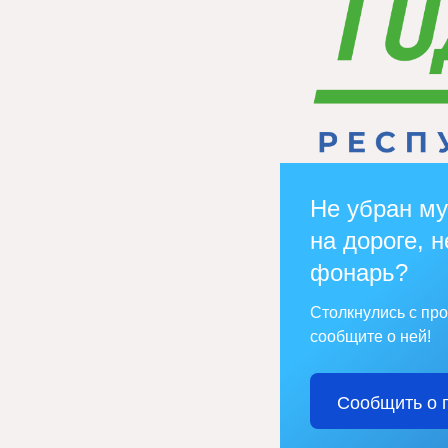
Не убран му
на дороге, н
фонарь?
Столкнулись с пр
сообщите о ней!
Сообщить о 