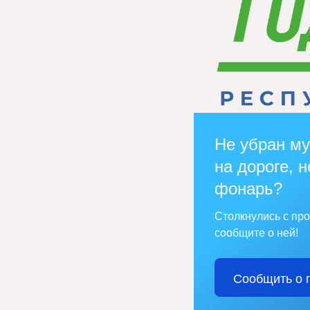
Не убран му
на дороге, н
фонарь?
Столкнулись с пр
сообщите о ней!
Сообщить о 