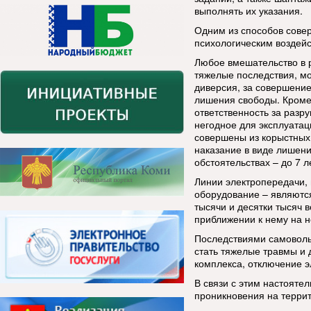
выполнять их указания.
Одним из способов сове
психологическим воздей
Любое вмешательство в р
тяжелые последствия, м
диверсия, за совершение
лишения свободы. Кроме
ответственность за раз
негодное для эксплуатац
совершены из корыстных 
наказание в виде лишени
обстоятельствах – до 7 л
Линии электропередачи, 
оборудование – являютс
тысячи и десятки тысяч 
приближении к нему на 
Последствиями самоволь
стать тяжелые травмы и 
комплекса, отключение э
В связи с этим настояте
проникновения на терри