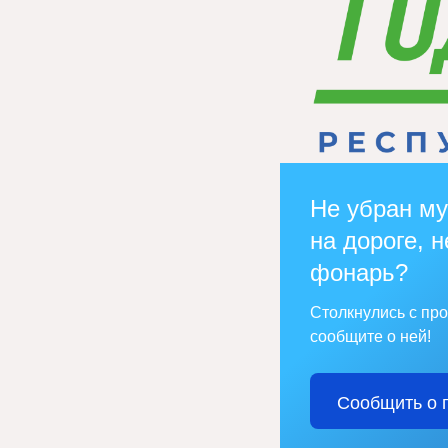
Не убран му
на дороге, н
фонарь?
Столкнулись с пр
сообщите о ней!
Сообщить о 