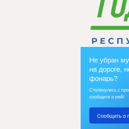
Не убран му
на дороге, н
фонарь?
Столкнулись с пр
сообщите о ней!
Сообщить о 