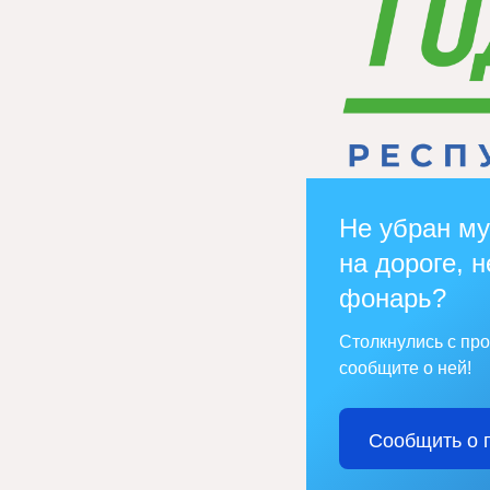
Не убран му
на дороге, н
фонарь?
Столкнулись с пр
сообщите о ней!
Сообщить о 