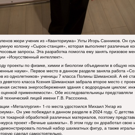
членов жюри ученик из «Кванториума» Ухты Игорь Санников. Он су
 умную колонку «Сырок-станция», которая выполняет различные к
олосовые запросы. Эта разработка помогла ему занять призовое ме
ии «Искусственный интеллект».
году проекты по физике, химии и биологии объединили в общую н
венные науки». Первое место в данном разделе заняла работа «С
ов из однолетников» ученицы 7 класса Полины Шиманской. А её ст
из девятого класса Ксения Шиманская забрала второе место с прое
мная система энергосбережения здания с водородным циклом: и
с оценкой применяемости». Обе исследовательницы представляли
ий технический лицей имени Г.В. Рассохина.
ации «Металлургия» 1-го места удостоился Михаил Унгар из
риума». Он уже побеждал в данном разделе в 2024 году. С детств
тся токарной обработкой различных материалов, поэтому представ
нкурса проект «Вечные шахматы». В этом году он доработал свою 
одемонстрировать полный набор шахматных фигур, а также играль
которую сделал самостоятельно.