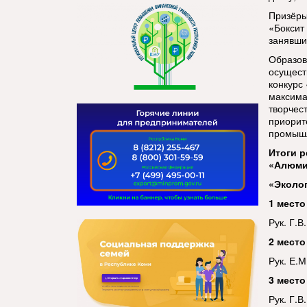
Призёры
«Боксит
занявши
Образов
осущест
конкурс
максима
творчес
приорит
промышл
Итоги р
«Алюмин
«Эколо
1 место
Рук. Г.В
2 место
Рук. Е.М
3 место
Рук. Г.В