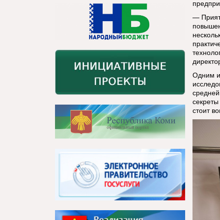
предпри
— Прият
повышен
несколь
практич
техноло
директо
Одним и
исследо
средней
секреты
стоит в