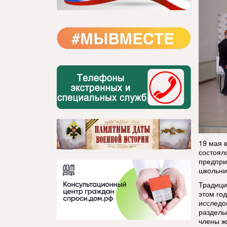
19 мая 
состоял
предпри
школьник
Традици
этом го
исследо
разделы
члены ж