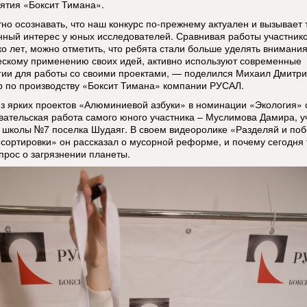
ятия «Боксит Тимана».
но осознавать, что наш конкурс по-прежнему актуален и вызывает 
ный интерес у юных исследователей. Сравнивая работы участнико
ко лет, можно отметить, что ребята стали больше уделять внимани
ескому применению своих идей, активно используют современные
гии для работы со своими проектами, — поделился Михаил Дмитри
р по производству «Боксит Тимана» компании РУСАЛ.
з ярких проектов «Алюминиевой азбуки» в номинации «Экология» 
вательская работа самого юного участника – Муслимова Дамира, у
 школы №7 поселка Шудаяг. В своем видеоролике «Разделяй и поб
 сортировки» он рассказал о мусорной реформе, и почему сегодня 
опрос о загрязнении планеты.