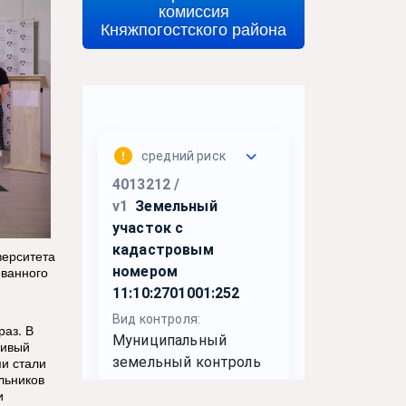
комиссия
Княжпогостского района
верситета
ованного
раз. В
ливый
и стали
льников
и