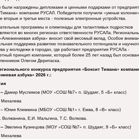
 были награждены дипломами и ценными подарками от предприя
 Тимана» компании РУСАЛ. Победители получили «умные колонки»
е вторые и третьи места - полезные электронные устройства.
ательные программы и олимпиады для талантливых подростков
вляются во многих регионах ответственности РУСАЛа. Региональн
 «Алюминиевая азбука» вносит свой весомый вклад. Особое внима
льная поддержка развитию познавательного потенциала и научног
тва у молодежи в городах, где работают предприятия РУСАЛа -
етный принцип компании, который более 25 лет назад был основан
енником Олегом Дерипаска.
егионального конкурса предприятия «Боксит Тимана» компан
иевая азбука» 2026 г.:
гия
 –
Дамир Муслимов
(МОУ «СОШ №7» п. Шудаяг, 5 «Б» класс)
. Михалева
– Юлия Климкина (МБОУ «СОШ №1» г. Емва, 8 «В» класс)
. Волжанина, Е.И. Мальгина, Т.С. Волкова.
 –
Эвелина Кузнецова (МОУ «СОШ №7» п. Шудаяг, 9 «Б» класс)
. Михалева