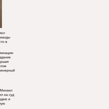
мел
оманды
сто в
оминацию
оздание
аршая
ктом
нженерный
а Михаил
ил на суд
идею и
ную