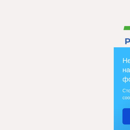
Не
на
ф
Сто
соо