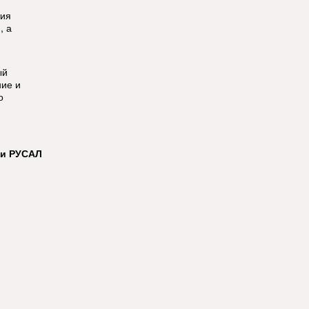
тия
, а
ый
ние и
о
ии РУСАЛ