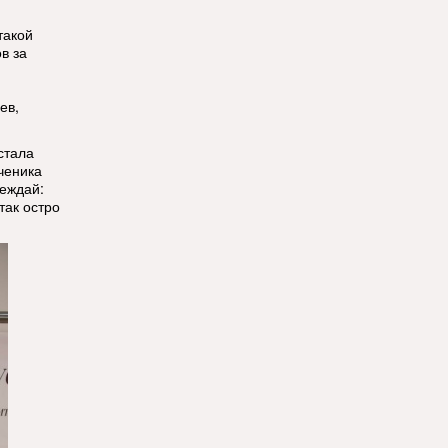
такой
в за
я
ев,
стала
ченика
еждай:
так остро