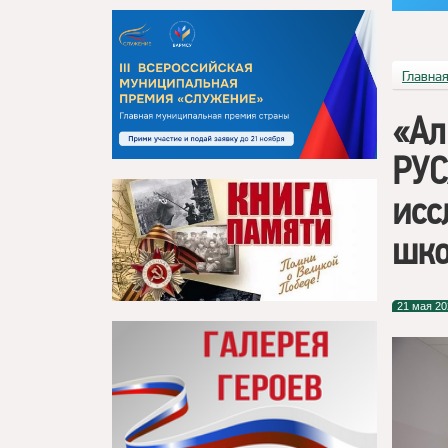
Главна
«Ал
РУС
исс
шко
21 мая 20