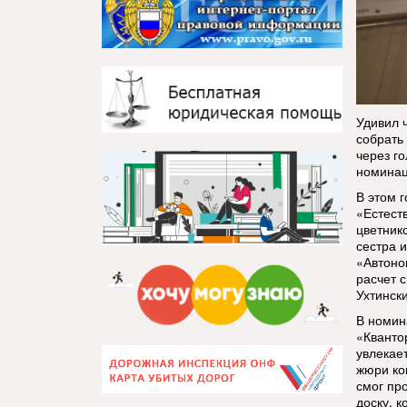
Удивил 
собрать
через г
номинац
В этом 
«Естест
цветник
сестра 
«Автоно
расчет 
Ухтинск
В номин
«Кванто
увлекае
жюри ко
смог пр
доску, 