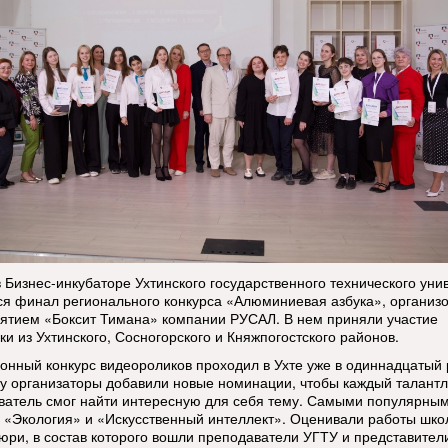
в Бизнес-инкубаторе Ухтинского государственного технического уни
ся финал регионального конкурса «Алюминиевая азбука», организ
ятием «Боксит Тимана» компании РУСАЛ. В нем приняли участие
и из Ухтинского, Сосногорского и Княжпогостского районов.
онный конкурс видеороликов проходил в Ухте уже в одиннадцатый 
ду организаторы добавили новые номинации, чтобы каждый талант
ватель смог найти интересную для себя тему. Самыми популярным
 «Экология» и «Искусственный интеллект». Оценивали работы шко
юри, в состав которого вошли преподаватели УГТУ и представител