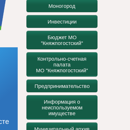
Моногород
Инвестиции
Бюджет МО
"Княжпогостский"
Контрольно-счетная
палата
МО "Княжпогостский"
Предпринимательство
Информация о
неиспользуемом
имуществе
сте
Муниципальный архив