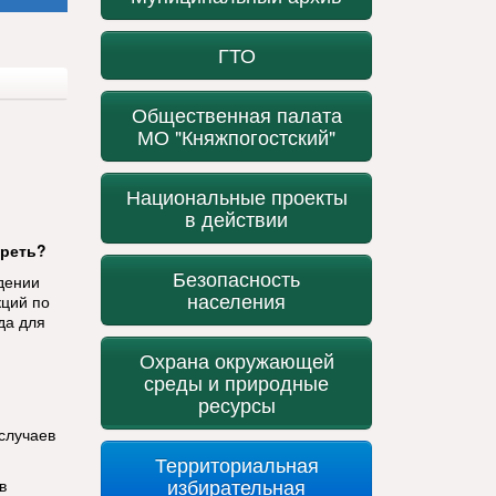
ГТО
Общественная палата
МО "Княжпогостский"
Национальные проекты
в действии
треть?
Безопасность
дении
населения
кций по
да для
Охрана окружающей
среды и природные
ресурсы
случаев
Территориальная
избирательная
в