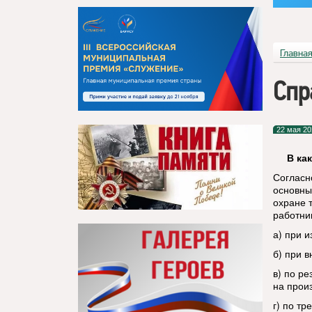
Главна
Спр
22 мая 20
В ка
Согласн
основны
охране 
работни
а) при 
б) при в
в) по р
на прои
г) по т