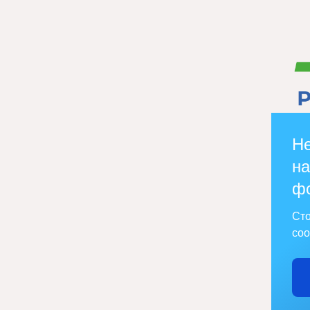
Не
на
ф
Сто
соо