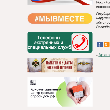
Российс
инспекц
Государ
нарушен
админи
Российс
Архив
«