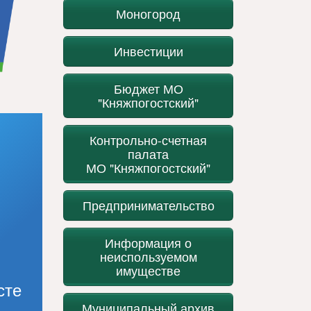
Моногород
Инвестиции
Бюджет МО
"Княжпогостский"
Контрольно-счетная
палата
МО "Княжпогостский"
Предпринимательство
Информация о
неиспользуемом
имуществе
сте
Муниципальный архив