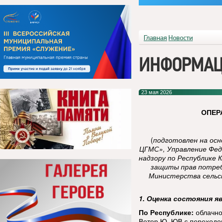
Главная
Новости
ИНФОРМАЦ
23 мая 2026
ОПЕР
(
подготовлен на ос
ЦГМС», Управление Фед
надзору по Республике 
защиты прав потреб
Министерства сельск
1. Оценка состояния я
По Республике:
облачно
Ветер Ю, ЮВ с переходом