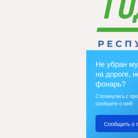
Не убран му
на дороге, н
фонарь?
Столкнулись с пр
сообщите о ней!
Сообщить о 