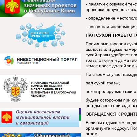
- памятки с озвучкой тек
проверки полученных зн
- определение местопол
- новостная информация
ПАЛ СУХОЙ ТРАВЫ ОП
Причинами горения сухой
шалость или даже намере
сухой травы удобряет по
травы от огня и дыма ги
земле после долгой зим
Ни в коем случае, находя
пал сухой травы;
неконтролируемое сжига
будьте осторожны при ку
погоды легко приводят к
ОБРАЩАЕМСЯ К РОДИТ
Если вы отдыхаете на да
организуйте их досуг. По
огнем.