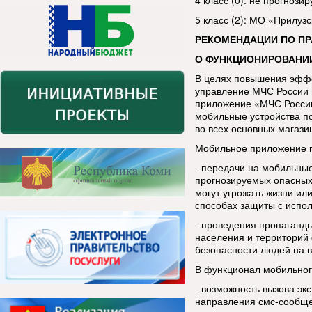
4 класс (0): не прогнозир
5 класс (2): МО «Прилуз
РЕКОМЕНДАЦИИ ПО П
О ФУНКЦИОНИРОВАНИ
В целях повышения эфф
управление МЧС России 
приложение «МЧС России
мобильные устройства п
во всех основных магази
Мобильное приложение п
- передачи на мобильны
прогнозируемых опасных
могут угрожать жизни ил
способах защиты с испо
- проведения пропаганды
населения и территорий 
безопасности людей на в
В функционал мобильног
- возможность вызова эк
направления смс-сообщ