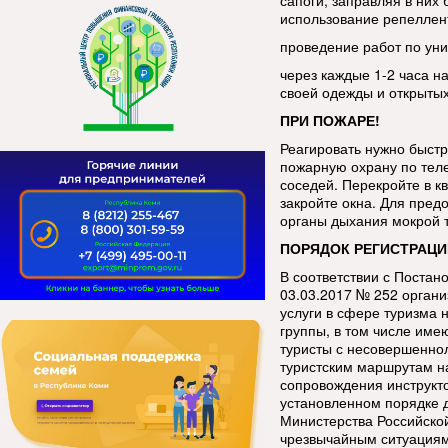
сапоги, заправляя в ни
использование репеллен
проведение работ по уни
через каждые 1-2 часа н
своей одежды и открытых
ПРИ ПОЖАРЕ!
Реагировать нужно быстр
пожарную охрану по тел
соседей. Перекройте в кв
закройте окна. Для пред
органы дыхания мокрой 
ПОРЯДОК РЕГИСТРАЦИ
В соответствии с Постан
03.03.2017 № 252 орган
услуги в сфере туризма 
группы, в том числе име
туристы с несовершенно
туристским маршрутам н
сопровождения инструкт
установленном порядке 
Министерства Российско
чрезвычайным ситуациям