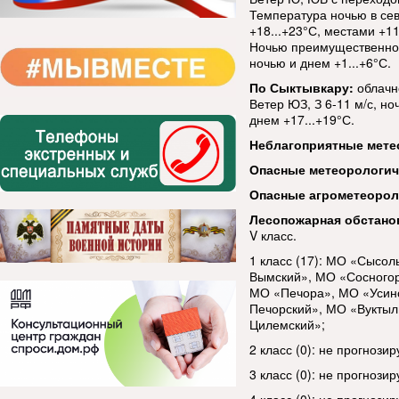
Температура ночью в сев
+18...+23°С, местами +1
Ночью преимущественно 
ночью и днем +1...+6°С.
По Сыктывкару:
облачн
Ветер ЮЗ, З 6-11 м/с, н
днем +17...+19°С.
Неблагоприятные мете
Опасные метеорологи
Опасные агрометеорол
Лесопожарная обстано
V класс.
1 класс (17): МО «Сысо
Вымский», МО «Сосногор
МО «Печора», МО «Усинс
Печорский», МО «Вуктыл
Цилемский»;
2 класс (0): не прогнозир
3 класс (0): не прогнозир