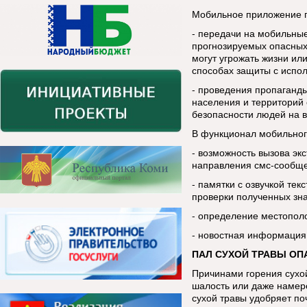
Мобильное приложение п
- передачи на мобильны
прогнозируемых опасных
могут угрожать жизни ил
способах защиты с испо
- проведения пропаганды
населения и территорий 
безопасности людей на в
В функционал мобильног
- возможность вызова эк
направления смс-сообщ
- памятки с озвучкой тек
проверки полученных зн
- определение местопол
- новостная информация
ПАЛ СУХОЙ ТРАВЫ ОП
Причинами горения сухой
шалость или даже намере
сухой травы удобряет по