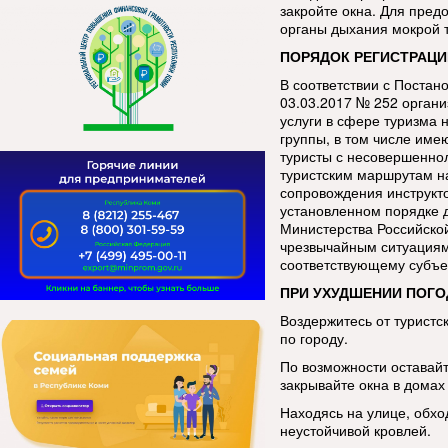
закройте окна. Для пред
органы дыхания мокрой 
ПОРЯДОК РЕГИСТРАЦИ
В соответствии с Постан
03.03.2017 № 252 орган
услуги в сфере туризма 
группы, в том числе име
туристы с несовершенно
туристским маршрутам н
сопровождения инструкт
установленном порядке 
Министерства Российско
чрезвычайным ситуациям
соответствующему субъе
ПРИ УХУДШЕНИИ ПОГО
Воздержитесь от туристс
по городу.
По возможности оставай
закрывайте окна в домах 
Находясь на улице, обхо
неустойчивой кровлей.