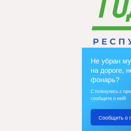
Не убран му
на дороге, н
фонарь?
Столкнулись с пр
сообщите о ней!
Сообщить о 