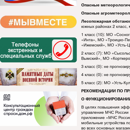
Опасные метеорологи
Опасные агрометеорол
Лесопожарная обстано
южных районах 2 класс, 
1 класс (10): МО «Сосно
«Инта», МО «Троицко-Пе
«Ижемский», МО «Усть-Ц
2 класс (7): МО «Сысол
Вымский», МО «Корткеро
3 класс (0): не прогнозир
4 класс (0): не прогнозир
5 класс (2): МО «Усть-К
РЕКОМЕНДАЦИИ ПО П
О ФУНКЦИОНИРОВАНИ
В целях повышения эфф
управление МЧС России 
приложение «МЧС России
мобильные устройства п
во всех основных магази