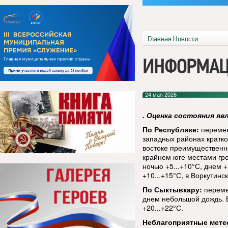
Главная
Новости
ИНФОРМАЦ
24 мая 2026
. Оценка состояния яв
По Республике:
перемен
западных районах кратк
востоке преимущественно
крайнем юге местами гро
ночью +5...+10°С, днем +
+10...+15°С, в Воркутинс
По Сыктывкару:
переме
днем небольшой дождь. В
+20...+22°С.
Неблагоприятные мете