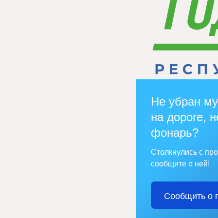
Не убран му
на дороге, н
фонарь?
Столкнулись с пр
сообщите о ней!
Сообщить о 