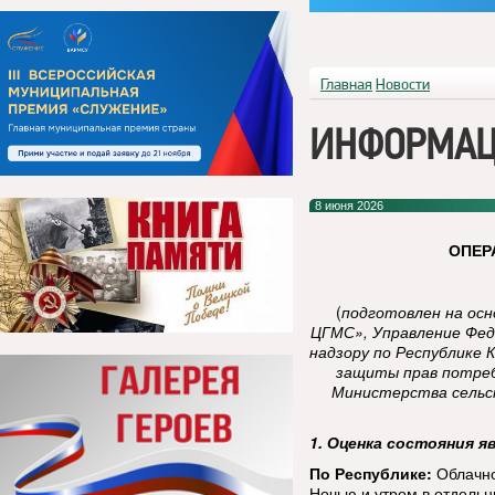
Главная
Новости
ИНФОРМАЦ
8 июня 2026
ОПЕР
(
подготовлен на ос
ЦГМС», Управление Фед
надзору по Республике 
защиты прав потреб
Министерства сельск
1. Оценка состояния я
По Республике:
Облачно
Ночью и утром в отдельн