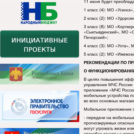
11 июня будет преобладат
1 класс (4): МО «Усинск
2 класс (2): МО «Удорск
3 класс (8): МО «Кортк
«Сыктывдинский», МО «С
Печорский»;
4 класс (3): МО «Ухта»,
5 класс (2): МО «Ижемск
РЕКОМЕНДАЦИИ ПО П
О ФУНКЦИОНИРОВАНИ
В целях повышения эфф
управление МЧС России 
приложение «МЧС России
мобильные устройства п
во всех основных магази
Мобильное приложение п
- передачи на мобильны
прогнозируемых опасных
могут угрожать жизни ил
способах защиты с испо