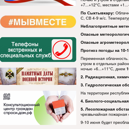
+7...+12°С, местами +1..
По Сыктывкару:
Облачн
С, СВ 4-9 м/с. Температу
Неблагоприятные мете
Опасные метеорологи
Опасные агрометеорол
Прогноз погоды на 10-1
Переменная облачность.
утром в отдельных район
ночью +6...+11°С, днем
1
2. Радиационная, хими
3. Гидрологическая об
На территории республик
4. Биолого-социальная
5. Лесопожарная обста
чрезвычайная пожарная о
9-10 июня будет преоблад