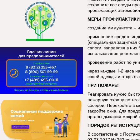
сохраните все следы про
проезжающих автомобиле
МЕРЫ ПРОФИЛАКТИКИ
создание иммунитета – 
применение средств инд
(специальная защитная 
сапоги, заправляя в ни
использование репеллен
проведение работ по уни
через каждые 1-2 часа н
своей одежды и открытых
ПРИ ПОЖАРЕ!
Реагировать нужно быстр
пожарную охрану по тел
соседей. Перекройте в кв
закройте окна. Для пред
органы дыхания мокрой 
ПОРЯДОК РЕГИСТРАЦИ
В соответствии с Постан
03.03.2017 № 252 орган