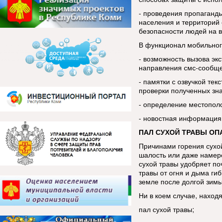
- проведения пропаганды
населения и территорий 
безопасности людей на в
В функционал мобильног
- возможность вызова эк
направления смс-сообщ
- памятки с озвучкой тек
проверки полученных зн
- определение местопол
- новостная информация
ПАЛ СУХОЙ ТРАВЫ ОП
Причинами горения сухой
шалость или даже намере
сухой травы удобряет по
травы от огня и дыма ги
земле после долгой зим
Ни в коем случае, находя
пал сухой травы;