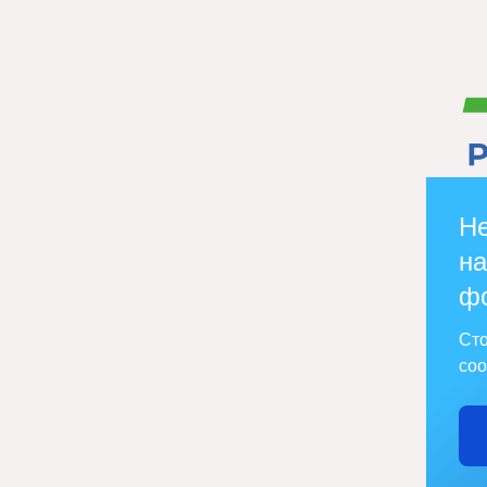
Не
на
ф
Сто
соо