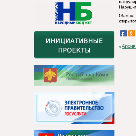
патрули
Нарушит
❗Важно:
открытог
Архив
«