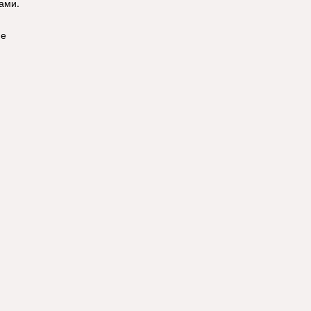
ами.
ие