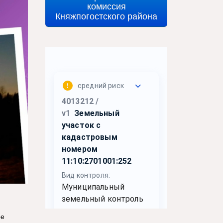
комиссия
Княжпогостского района
ое