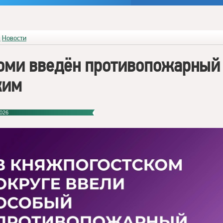
я
Новости
оми введён противопожарный
жим
026