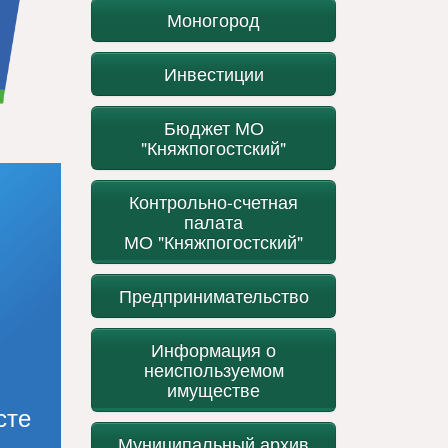
Моногород
Инвестиции
Бюджет МО
"Княжпогостский"
Контрольно-счетная
палата
МО "Княжпогостский"
Предпринимательство
Информация о
неиспользуемом
имуществе
сте
Муниципальный архив