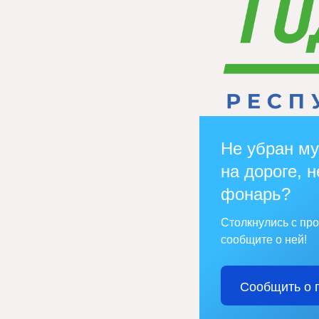
Не убран му
на дороге, н
фонарь?
Столкнулись с пр
сообщите о ней!
Сообщить о 