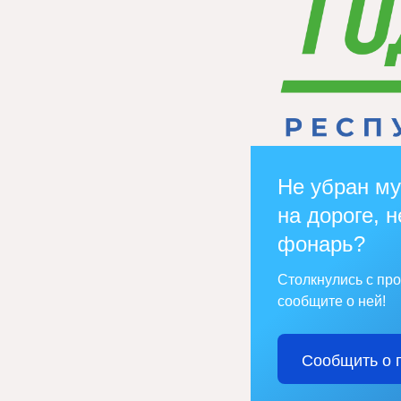
Не убран му
на дороге, н
фонарь?
Столкнулись с пр
сообщите о ней!
Сообщить о 