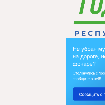
Не убран му
на дороге, н
фонарь?
Столкнулись с пр
сообщите о ней!
Сообщить о 