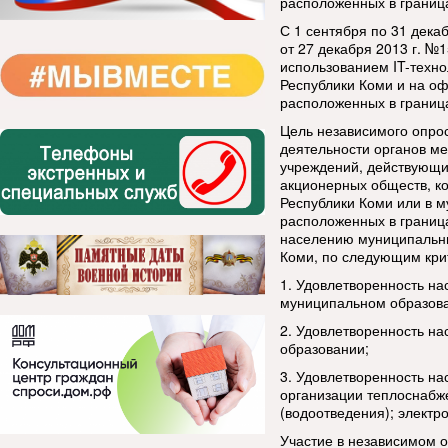
расположенных в границ
С 1 сентября по 31 декаб
от 27 декабря 2013 г. №
использованием IT-техн
Республики Коми и на о
расположенных в границ
Цель независимого опрос
деятельности органов м
учреждений, действующи
акционерных обществ, ко
Республики Коми или в 
расположенных в границ
населению муниципальны
Коми, по следующим кри
1. Удовлетворенность на
муниципальном образов
2. Удовлетворенность н
образовании;
3. Удовлетворенность н
организации теплоснабж
(водоотведения); электр
Участие в независимом 