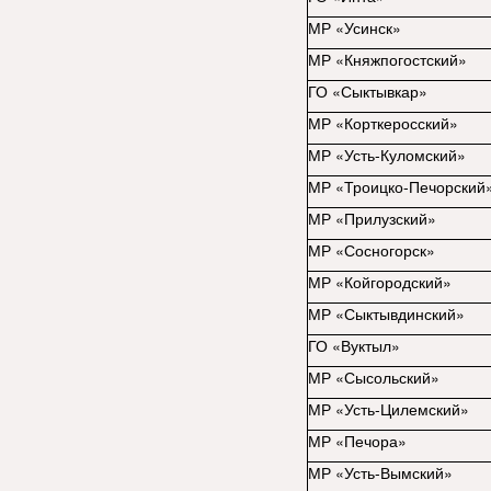
МР «Усинск»
МР «Княжпогостский»
ГО «Сыктывкар»
МР «Корткеросский»
МР «Усть-Куломский»
МР «Троицко-Печорский
МР «Прилузский»
МР «Сосногорск»
МР «Койгородский»
МР «Сыктывдинский»
ГО «Вуктыл»
МР «Сысольский»
МР «Усть-Цилемский»
МР «Печора»
МР «Усть-Вымский»