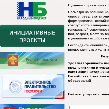
В данном опросе приняли
Несмотря на большое кол
опросе,
результаты опр
формировалась стихийно 
совокупности к генераль
генеральной совокупнос
пол, возраст, место жите
муниципальных образова
Респонденты оценивали 
предоставляемых услуг з
Резу
Удовлетворенность на
предприятиями и учре
пакет акций которых н
Республики Коми или 
образований
Рейтинг услуг по степ