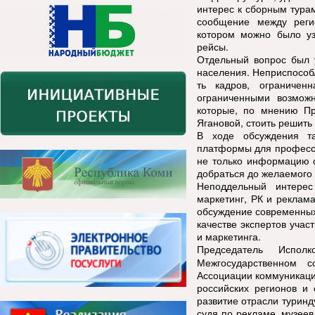
интерес к сборным тура
сообщение между реги
котором можно было у
рейсы.
Отдельный вопрос был 
населения. Неприспособ
ть кадров, ограниче
ограниченными возмож
которые, по мнению П
Ягановой, стоить решить
В ходе обсуждения т
платформы для професси
не только информацию о
добраться до желаемого 
Неподдельный интерес
маркетинг, РК и реклам
обсуждение современных
качестве экспертов учас
и маркетинга.
Председатель Испол
Межгосударственн
ом со
Ассоциации коммуникаци
российских регионов и
развитие отрасли туринд
судя по рекламе, музеев