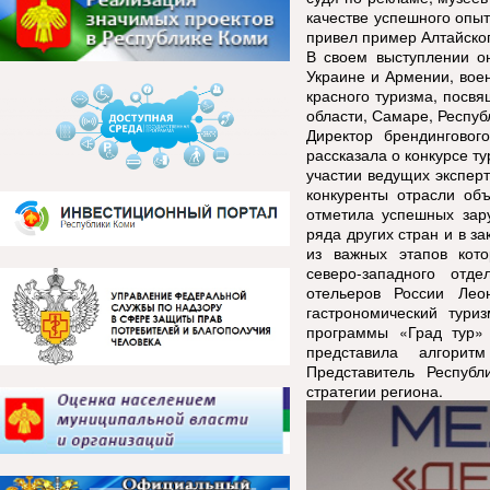
качестве успешного опыт
привел пример Алтайског
В своем выступлении он
Украине и Армении, воен
красного туризма, посв
области, Самаре, Респуб
Директор брендинговог
рассказала о конкурсе т
участии ведущих эксперт
конкуренты отрасли об
отметила успешных зар
ряда других стран и в з
из важных этапов кото
северо-западного отд
отельеров России Лео
гастрономический тури
программы «Град тур»
представила алгорит
Представитель Республ
стратегии региона.