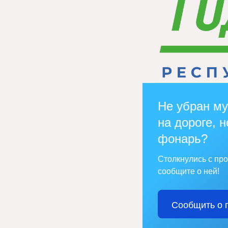
Не убран му
на дороге, н
фонарь?
Столкнулись с пр
сообщите о ней!
Сообщить о 