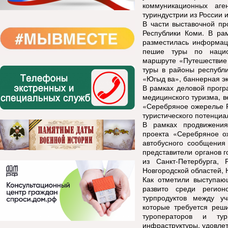
коммуникационных аге
туриндустрии из России 
В части выставочной пр
Республики Коми. В рам
разместилась информаци
пешие туры по нацио
маршруте «Путешествие
туры в районы республи
«Югыд ва», баннерная э
В рамках деловой прогр
медицинского туризма, в
«Серебряное ожерелье Р
туристического потенциа
В рамках продвижения 
проекта «Серебряное о
автобусного сообщения 
представители органов 
из Санкт-Петербурга
, 
Новгородской областей, 
Как отметили выступаю
развито среди регион
турпродуктов между уч
которые требуется реши
туроператоров и тур
инфраструктуры, удовле