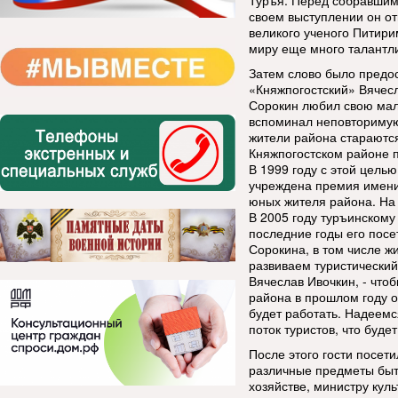
Туръя. Перед собравшим
своем выступлении он от
великого ученого Питири
миру еще много талантл
Затем слово было предо
«Княжпогостский» Вячесл
Сорокин любил свою мал
вспоминал неповторимую 
жители района стараются
Княжпогостском районе п
В 1999 году с этой цел
учреждена премия имени
юных жителя района. На 
В 2005 году туръинскому
последние годы его пос
Сорокина, в том числе ж
развиваем туристически
Вячеслав Ивочкин, - чт
района в прошлом году о
будет работать. Надеемс
поток туристов, что буде
После этого гости посет
различные предметы быта
хозяйстве, министру ку