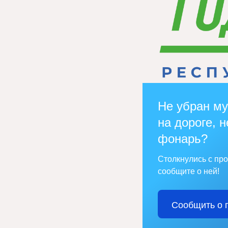
Не убран му
на дороге, н
фонарь?
Столкнулись с пр
сообщите о ней!
Сообщить о 