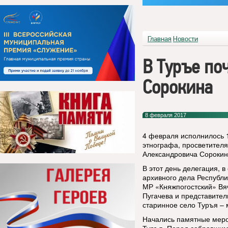
Главная
Новости
В Туръе по
Сорокина
8 февраля 2017
4 февраля исполнилось 1
этнографа, просветителя
Александровича Сорокин
В этот день делегация, в
архивного дела Республ
МР «Княжпогостский» Вя
Пугачева и представите
старинное село Туръя – 
Начались памятные меро