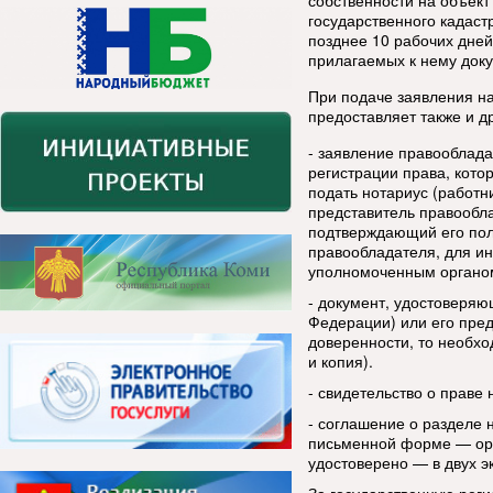
государственного кадаст
позднее 10 рабочих дней
прилагаемых к нему доку
При подаче заявления на
предоставляет также и д
- заявление правооблада
регистрации права, кот
подать нотариус (работн
представитель правообла
подтверждающий его пол
правообладателя, для и
уполномоченным органо
- документ, удостоверяю
Федерации) или его пред
доверенности, то необх
и копия).
- свидетельство о праве 
- соглашение о разделе 
письменной форме — ори
удостоверено — в двух э
За государственную реги