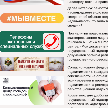
наследодателю на праве 
Далее нотариус самосто
наследодателя в филиал
сведения об объекте нед
недвижимости, то заяви
сведений.
При наличии правоустан
заинтересованное лицо 
филиала ФГБУ «ФКП Роср
центра «Мои документы»
государственный кадастр
документов органом реги
государственного реестр
Согласно новому федера
недвижимости», граждан
собственности на объект
возникновения и переход
недвижимости, а регистр
регистрационной надпись
Кроме того, для удобств
государственный кадастр
поставлен на кадастровы
собственности на объект