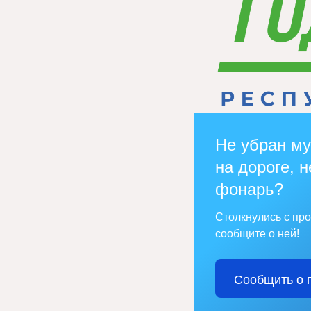
Не убран му
на дороге, н
фонарь?
Столкнулись с пр
сообщите о ней!
Сообщить о 