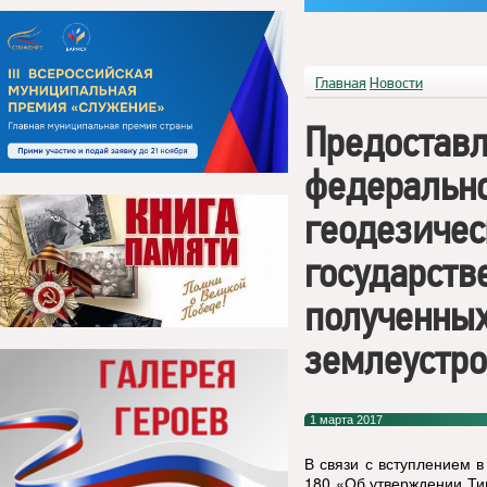
Главная
Новости
Предоставл
федерально
геодезичес
государств
полученных
землеустро
1 марта 2017
В связи с вступлением 
180 «Об утверждении Ти