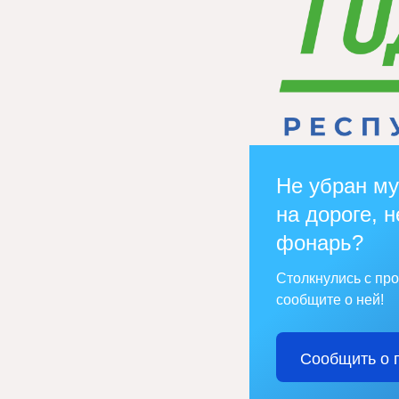
Не убран му
на дороге, н
фонарь?
Столкнулись с пр
сообщите о ней!
Сообщить о 