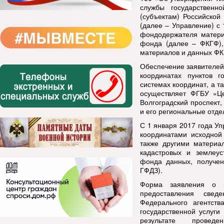
службы государственн
(субъектам) Российской
(далее – Управление) с
фондодержателя матери
фонда (далее – ФКГФ),
материалов и данных ФК
Обеспечение заявителей
координатах пунктов г
системах координат, а т
осуществляет ФГБУ «Це
Волгоградский проспект, 
и его региональные отде
С 1 января 2017 года У
координатами исходной 
также другими материа
кадастровых и землеус
фонда данных, получен
ГФДЗ).
Форма заявления о п
предоставления свед
Федерального агентств
государственной услуги
результате проведен