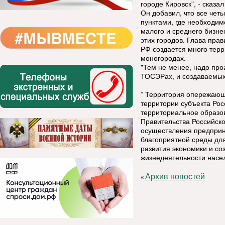
городе Кировск", - сказ
Он добавил, что все че
пунктами, где необходим
малого и среднего бизне
этих городов. Глава пра
РФ создается много тер
моногородах.
"Тем не менее, надо про
ТОСЭРах, и создаваемых"
* Территория опережающ
территории субъекта Ро
территориальное образов
Правительства Российск
осуществления предприн
благоприятной среды дл
развития экономики и с
жизнедеятельности насе
Архив новостей
«