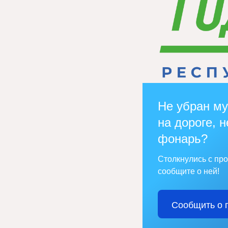
Не убран му
на дороге, н
фонарь?
Столкнулись с пр
сообщите о ней!
Сообщить о 