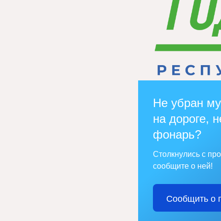
Не убран му
на дороге, н
фонарь?
Столкнулись с пр
сообщите о ней!
Сообщить о 