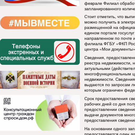
феврале Филиал обработа
запланированного количе
Стоит отметить, что вып
можно получить в элект
размещенной на официаль
едином портале госуслуг 
направленном по почте 
филиала ФГБУ «ФКП Роср
центра «Мои документы»
Сведения, предоставленн
реестра недвижимости, н
актуальными (действите
многофункциональ
ным ц
недвижимости. Сведения
выдаются по запросам лю
которым ограничен феде
Срок предоставления све
рабочих дней со дня пол
предоставлении сведени
выдачи документов мног
предоставления сведений
На основании одного зап
предоставляется один до