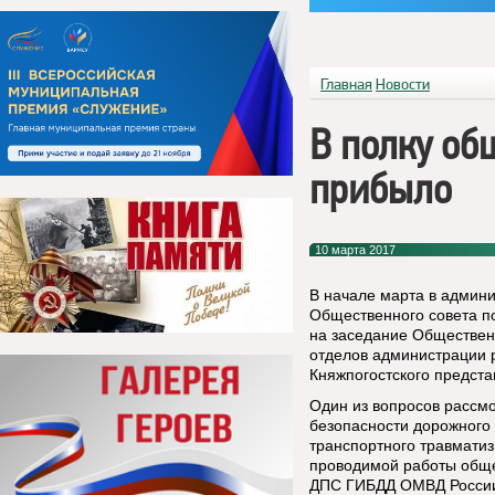
Главная
Новости
В полку об
прибыло
10 марта 2017
В начале марта в админ
Общественного совета п
на заседание Обществен
отделов администрации р
Княжпогостского предст
Один из вопросов расс
безопасности дорожного
транспортного травматиз
проводимой работы обще
ДПС ГИБДД ОМВД России 