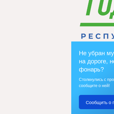
Не убран му
на дороге, н
фонарь?
Столкнулись с пр
сообщите о ней!
Сообщить о 