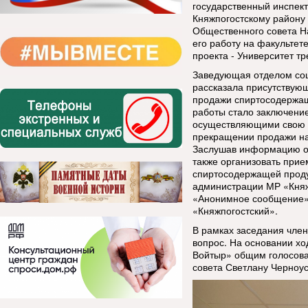
государственный инспек
Княжпогостскому району 
Общественного совета Н
его работу на факультет
проекта - Университет тр
Заведующая отделом соц
рассказала присутствую
продажи спиртосодержащ
работы стало заключени
осуществляющими свою д
прекращении продажи н
Заслушав информацию об
также организовать при
спиртосодержащей проду
администрации МР «Княж
«Анонимное сообщение»
«Княжпогостский».
В рамках заседания чле
вопрос. На основании хо
Войтыр» общим голосова
совета Светлану Черноус