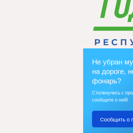
Не убран му
на дороге, н
фонарь?
Столкнулись с пр
сообщите о ней!
Сообщить о 