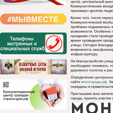
центр, центральный рыно
Коммунистическая всегда
проезжают десятки люде
Кроме того, после перес
Коммунистической вообщ
проблема поднималась ж
возможности. Особенно п
праздники стали проводи
время проведения празд
улицы. Сегодня благода
возможность заасфальтир
инфраструктуру.
На благоустройство улиц
необходимо понимать, чт
дорожного полотна и ра
Определение центральных
сайте
. З
моногорода.рф
переданы в правительст
Приглашаем всех жителе
города, принять участие 