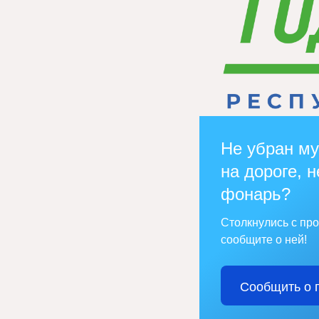
Не убран му
на дороге, н
фонарь?
Столкнулись с пр
сообщите о ней!
Сообщить о 