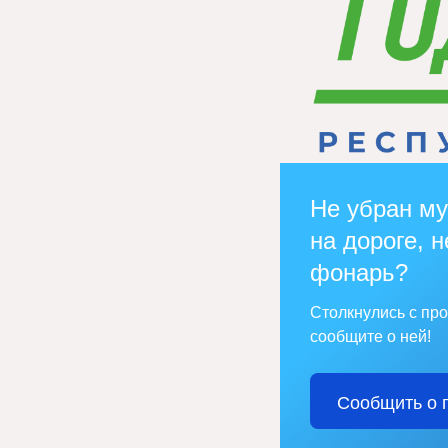
Не убран му
на дороге, н
фонарь?
Столкнулись с пр
сообщите о ней!
Сообщить о 