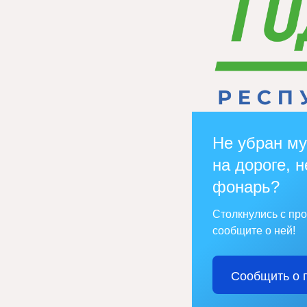
Не убран му
на дороге, н
фонарь?
Столкнулись с пр
сообщите о ней!
Сообщить о 