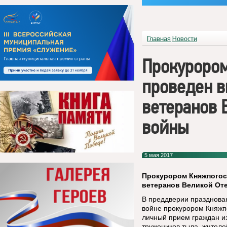
Главная
Новости
Прокурором
проведен 
ветеранов 
войны
5 мая 2017
Прокурором Княжпогос
ветеранов Великой От
В преддверии празднова
войне прокурором Княжпо
личный прием граждан из
тружеников тыла, жителе