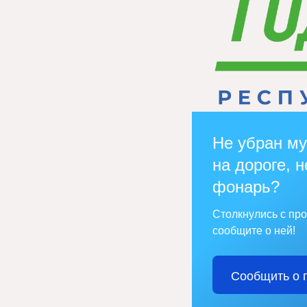
Не убран му
на дороге, н
фонарь?
Столкнулись с пр
сообщите о ней!
Сообщить о 