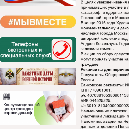
В целях увековечивания 
принимавших участие в 
катастроф, в ядерных и
Поклонной горе в Москве
В конце 2016 года Худож
монументальному и декор
наследия города Москвы 
авторский коллектив под
Андрея Ковальчука. Годо
заложили камень.
В акции по сбору средст
могут принять участие к
граждане.
Реквизиты для перечис
Получатель: Общеросси
России.
Банковские реквизиты: 
КПП 770901001.
р/с 4070381053809011585
БИК 044525225.
к/с 301018104000000002
Наименование платежа: 
участникам ликвидации 
Напомним, авария на Че
данным отделения Пенси