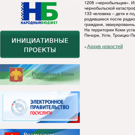
1208 «чернобыльцев». Из
чернобыльской катастро
133 человека – дети и п
родившиеся после радиоа
граждане, эвакуированны
На территории Коми уст
Печоре, Ухте, Троицко-П
Архив новостей
«