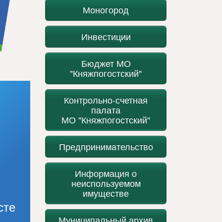
Моногород
Инвестиции
Бюджет МО
"Княжпогостский"
Контрольно-счетная
палата
МО "Княжпогостский"
Предпринимательство
Информация о
неиспользуемом
имуществе
сте
Муниципальный архив