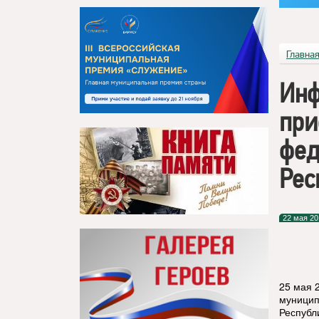
Главна
Инф
при
фед
Рес
22 мая 20
25 мая 
муницип
Республ