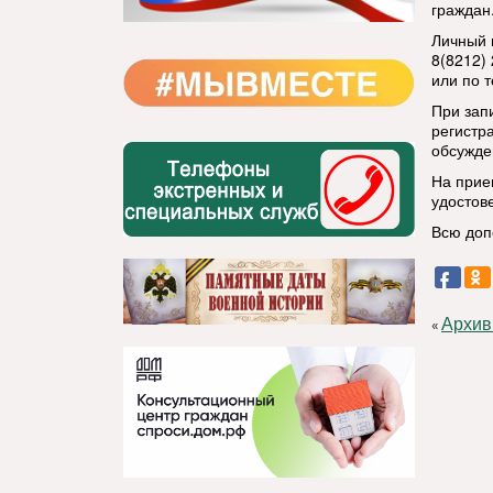
граждан
Личный 
8(8212)
или по 
При зап
регистр
обсужде
На прие
удостов
Всю доп
Архив
«