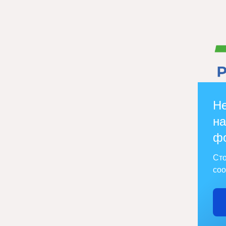
Не
на
ф
Сто
соо