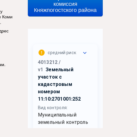
комиссия
Княжпогостского района
ну
е Коми
.
дрес
ам.