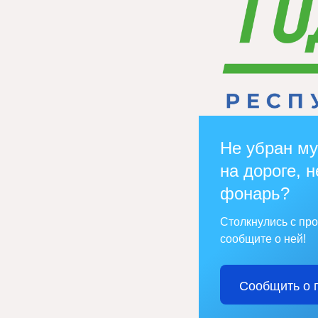
Не убран му
на дороге, н
фонарь?
Столкнулись с пр
сообщите о ней!
Сообщить о 