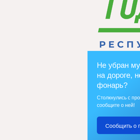
Не убран му
на дороге, н
фонарь?
Столкнулись с пр
сообщите о ней!
Сообщить о 