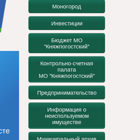
Моногород
Инвестиции
Бюджет МО
"Княжпогостский"
Контрольно-счетная
палата
МО "Княжпогостский"
Предпринимательство
Информация о
неиспользуемом
имуществе
сте
Муниципальный архив