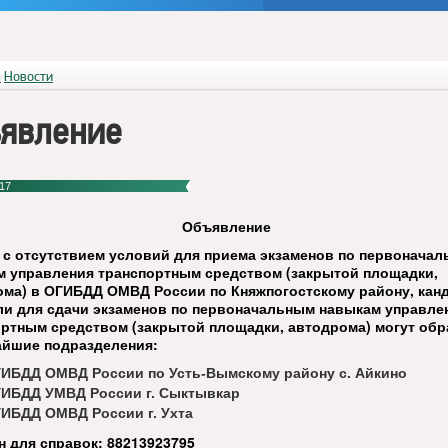
я
Новости
явление
17
Объявление
 с отсутствием условий для приема экзаменов по первонача
м управления транспортным средством (закрытой площадки,
ома) в ОГИБДД ОМВД России по Княжпогостскому району, кан
ли для сдачи экзаменов по первоначальным навыкам управле
ортным средством (закрытой площадки, автодрома) могут об
айшие подразделения:
ГИБДД ОМВД России по Усть-Вымскому району с. Айкино
ГИБДД УМВД России г. Сыктывкар
ГИБДД ОМВД России г. Ухта
 для справок: 88213923795