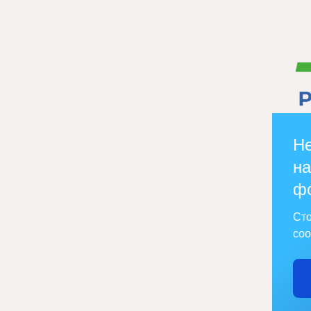
Не
на
ф
Сто
соо